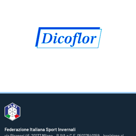
Federazione Italiana Sport Invernali
via Piranesi 46, 20137 Milano – P.IVA e C.F. 05027640159 – Iscrizione al