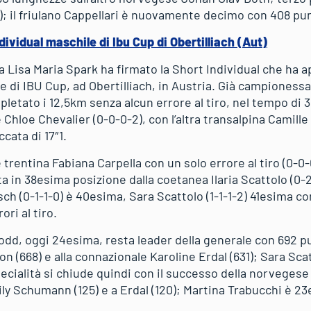
); il friulano Cappellari è nuovamente decimo con 408 pun
dividual maschile di Ibu Cup di Obertilliach (Aut)
 Lisa Maria Spark ha firmato la Short Individual che ha a
e di IBU Cup, ad Obertilliach, in Austria. Già campioness
letato i 12,5km senza alcun errore al tiro, nel tempo di 3
e Chloe Chevalier (0-0-0-2), con l’altra transalpina Camill
cata di 17″1.
rentina Fabiana Carpella con un solo errore al tiro (0-0
ta in 38esima posizione dalla coetanea Ilaria Scattolo (0-2
sch (0-1-1-0) è 40esima, Sara Scattolo (1-1-1-2) 41esima c
ori al tiro.
d, oggi 24esima, resta leader della generale con 692 pun
n (668) e alla connazionale Karoline Erdal (631); Sara Sc
specialità si chiude quindi con il successo della norveges
ly Schumann (125) e a Erdal (120); Martina Trabucchi è 2