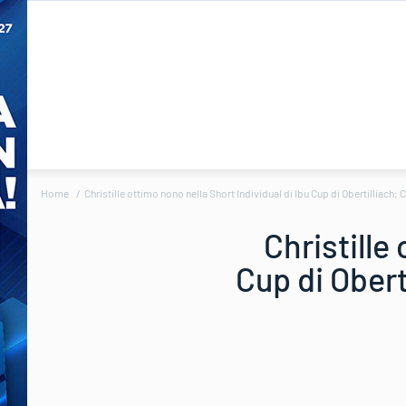
Home
Christille ottimo nono nella Short Individual di Ibu Cup di Obertilliach; 
Christille
Cup di Obert