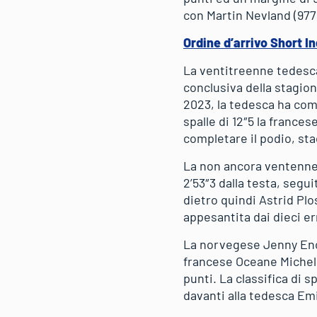
con Martin Nevland (977
Ordine d’arrivo Short In
La ventitreenne tedesca
conclusiva della stagion
2023, la tedesca ha comp
spalle di 12″5 la frances
completare il podio, stac
La non ancora ventenne t
2’53″3 dalla testa, segui
dietro quindi Astrid Plo
appesantita dai dieci err
La norvegese Jenny Enod
francese Oceane Michelo
punti. La classifica di 
davanti alla tedesca Emi