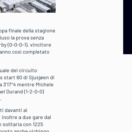
ppa finale della stagione
hiuso la prova senza
by (0-0-0-1), vincitore
 hanno così completato
uale del circuito
s start 60 di Sjusjøen di
 a 3’17″4 mentre Michele
el Durand (1-2-0-0)
.
ti davanti ai
 inoltre a due gare dal
 solitaria con 1225
 posto anche vichingo