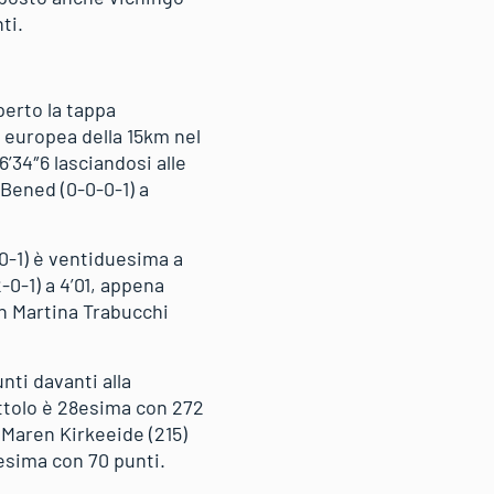
ti.
perto la tappa
a europea della 15km nel
6’34″6 lasciandosi alle
e Bened (0-0-0-1) a
-0-1) è ventiduesima a
-0-1) a 4’01, appena
on Martina Trabucchi
ti davanti alla
attolo è 28esima con 272
e Maren Kirkeeide (215)
3esima con 70 punti.