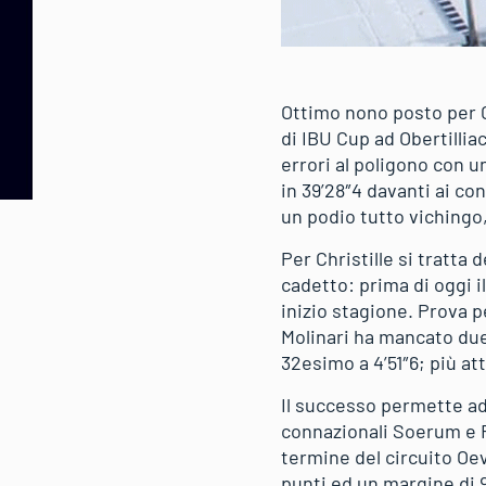
Ottimo nono posto per Ce
di IBU Cup ad Obertillia
errori al poligono con u
in 39’28″4 davanti ai co
un podio tutto vichingo,
Per Christille si tratta 
cadetto: prima di oggi i
inizio stagione. Prova p
Molinari ha mancato due
32esimo a 4’51″6; più at
Il successo permette ad 
connazionali Soerum e Fr
termine del circuito Oev
punti ed un margine di 