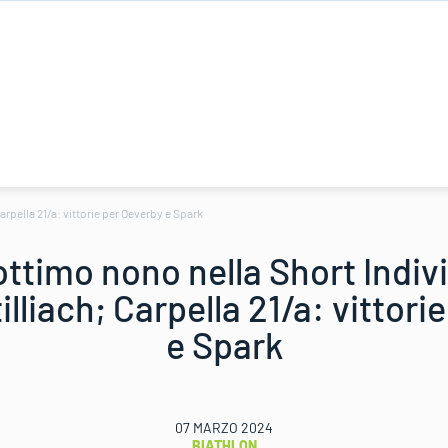
Carpella 21/a: vittorie per Oeverby e Spark
 ottimo nono nella Short Indivi
illiach; Carpella 21/a: vittori
e Spark
07 MARZO 2024
BIATHLON