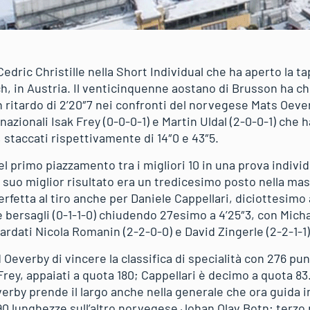
dric Christille nella Short Individual che ha aperto la ta
ch, in Austria. Il venticinquenne aostano di Brusson ha c
n ritardo di 2’20″7 nei confronti del norvegese Mats Oever
nnazionali Isak Frey (0-0-0-1) e Martin Uldal (2-0-0-1) che
 staccati rispettivamente di 14″0 e 43″5.
del primo piazzamento tra i migliori 10 in una prova individ
l suo miglior risultato era un tredicesimo posto nella mas
erfetta al tiro anche per Daniele Cappellari, diciottesimo
 bersagli (0-1-1-0) chiudendo 27esimo a 4’25″3, con Micha
tardati Nicola Romanin (2-2-0-0) e David Zingerle (2-2-1-1)
Oeverby di vincere la classifica di specialità con 276 pun
ey, appaiati a quota 180; Cappellari è decimo a quota 83.
erby prende il largo anche nella generale che ora guida in
90 lunghezze sull’altro norvegese Johan Olav Botn; terzo