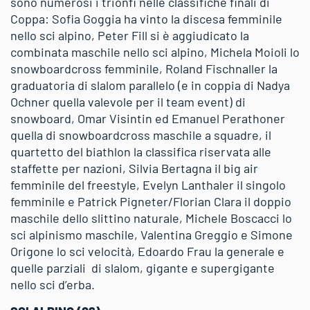
sono numerosi i trionfi nelle classifiche finali di
Coppa: Sofia Goggia ha vinto la discesa femminile
nello sci alpino, Peter Fill si è aggiudicato la
combinata maschile nello sci alpino, Michela Moioli lo
snowboardcross femminile, Roland Fischnaller la
graduatoria di slalom parallelo (e in coppia di Nadya
Ochner quella valevole per il team event) di
snowboard, Omar Visintin ed Emanuel Perathoner
quella di snowboardcross maschile a squadre, il
quartetto del biathlon la classifica riservata alle
staffette per nazioni, Silvia Bertagna il big air
femminile del freestyle, Evelyn Lanthaler il singolo
femminile e Patrick Pigneter/Florian Clara il doppio
maschile dello slittino naturale, Michele Boscacci lo
sci alpinismo maschile, Valentina Greggio e Simone
Origone lo sci velocità, Edoardo Frau la generale e
quelle parziali di slalom, gigante e supergigante
nello sci d’erba.