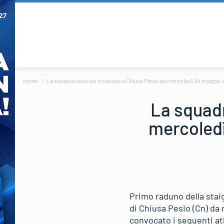
Home
La squadra juniores in raduno a Chiusa Pesio da mercoledì 24 maggio,
La squadr
mercoledì
Primo raduno della staig
di Chiusa Pesio (Cn) da 
convocato i seguenti atl