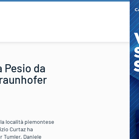
a Pesio da
Braunhofer
lla località piemontese
izio Curtaz ha
er Tumler, Daniele