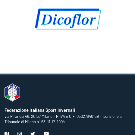
Federazione Italiana Sport Invernali
via Piranesi 46, 20137 Milano – P.IVA e C.F. 05027640159 – Iscrizione al
Tribunale di Milano n° 63, 11.12.2004