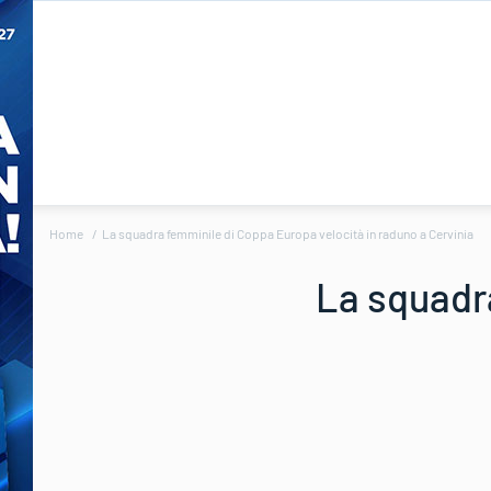
Home
La squadra femminile di Coppa Europa velocità in raduno a Cervinia
La squadra