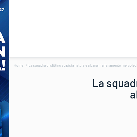
Home
La squadra di slittino su pista naturale a Lana in allenamento mercoledì
La squadr
a