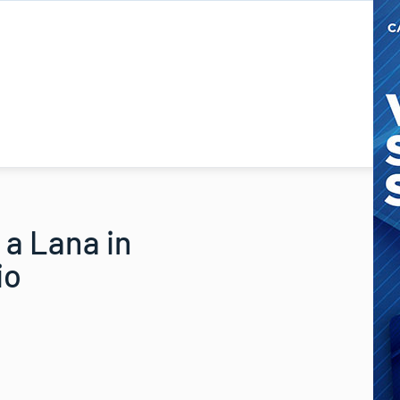
 a Lana in
io