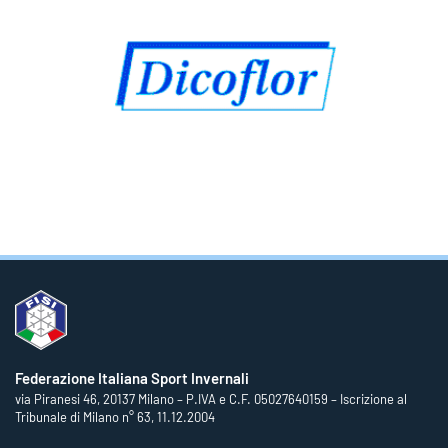
Federazione Italiana Sport Invernali
via Piranesi 46, 20137 Milano – P.IVA e C.F. 05027640159 – Iscrizione al
Tribunale di Milano n° 63, 11.12.2004