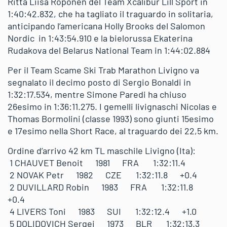
Ritta Liisa Roponen del Team Xcalibur Lill Sport in
1:40:42.832, che ha tagliato il traguardo in solitaria,
anticipando l’americana Holly Brooks del Salomon
Nordic in 1:43:54.910 e la bielorussa Ekaterina
Rudakova del Belarus National Team in 1:44:02.884
Per il Team Scame Ski Trab Marathon Livigno va
segnalato il decimo posto di Sergio Bonaldi in
1:32:17.534, mentre Simone Paredi ha chiuso
26esimo in 1:36:11.275. I gemelli livignaschi Nicolas e
Thomas Bormolini (classe 1993) sono giunti 15esimo
e 17esimo nella Short Race, al traguardo dei 22,5 km.
Ordine d’arrivo 42 km TL maschile Livigno (Ita):
1 CHAUVET Benoit 1981 FRA 1:32:11.4
2 NOVAK Petr 1982 CZE 1:32:11.8 +0.4
2 DUVILLARD Robin 1983 FRA 1:32:11.8
+0.4
4 LIVERS Toni 1983 SUI 1:32:12.4 +1.0
5 DOLIDOVICH Sergei 1973 BLR 1:32:13.3