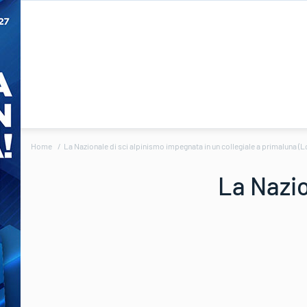
Home
La Nazionale di sci alpinismo impegnata in un collegiale a primaluna (L
La Nazio