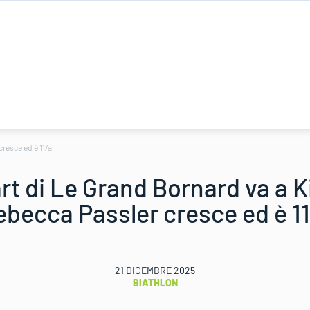
resce ed è 11/a
rt di Le Grand Bornard va a K
ebecca Passler cresce ed è 11
21 DICEMBRE 2025
BIATHLON