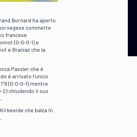
 Grand Bornard ha aperto
ne norvegese commette
ico francese
nnot (0-0-0-1) e
ot e Braisaz che la
becca Passler che è
do è arrivato l’unico
1″8 (0-0-0-1) mentre
0-2) chiudendo il suo
.
 Kirkeeide che balza in
.