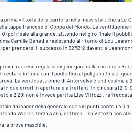
a prima vittoria della carriera nella mass start che a Le
 della tappa francese di Coppa del Mondo. La ventiduen
-0) poi risale alla grande, zittendo nel giro finale il pubbl
sima Camille Bened e resistendo al ritorno di Lou Jeanmo
) per prendersi il successo in 32’53″2 davanti a Jeanmonn
prova francese regala la miglior gara della carriera a Re
restare in linea con il podio fino al poligono finale, quan
 prova. La ventiquattrenne di Anterselva è undicesima a 2
in due errori in apertura e altrettanti in chiusura (2-0-
o a 2’29; non è invece partita Lisa Vittozzi, raffreddata
ale da leader della generale con 481 punti contri i 413 di
zando Wierer, terza a 363; settima Lisa Vittozzi con 304
ma la prova maschile.