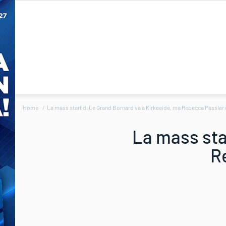
Home
La mass start di Le Grand Bornard va a Kirkeeide, ma Rebecca Passler c
La mass sta
R