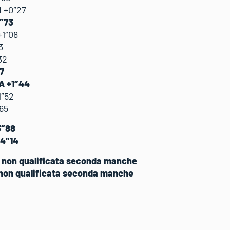
I +0″27
0″73
+1″08
3
32
37
TA +1″44
1″52
65
3″88
+4″14
TA non qualificata seconda manche
 non qualificata seconda manche