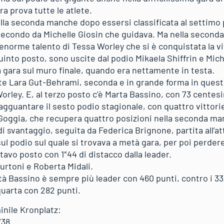
a prova tutte le atlete.
lla seconda manche dopo essersi classificata al settimo
 secondo da Michelle Giosin che guidava. Ma nella seconda
enorme talento di Tessa Worley che si è conquistata la vi
uinto posto, sono uscite dal podio Mikaela Shiffrin e Mich
a gara sul muro finale, quando era nettamente in testa.
lite Lara Gut-Behrami, seconda e in grande forma in quest
Worley. E, al terzo posto c’è Marta Bassino, con 73 centesim
agguantare il sesto podio stagionale, con quattro vittori
 Goggia, che recupera quattro posizioni nella seconda man
i svantaggio, seguita da Federica Brignone, partita all’a
ul podio sul quale si trovava a metà gara, per poi perdere 
tavo posto con 1″44 di distacco dalla leader.
urtoni e Roberta Midali.
lità Bassino è sempre più leader con 460 punti, contro i 336
quarta con 282 punti.
inile Kronplatz:
″38