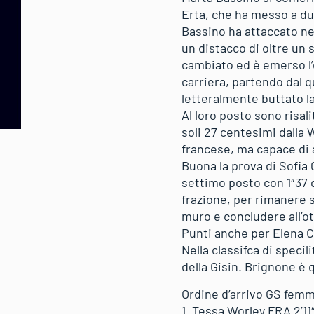
Erta, che ha messo a dur
Bassino ha attaccato ne
un distacco di oltre un
cambiato ed è emerso l’
carriera, partendo dal q
letteralmente buttato l
Al loro posto sono risa
soli 27 centesimi dalla 
francese, ma capace di 
Buona la prova di Sofia
settimo posto con 1″37 d
frazione, per rimanere s
muro e concludere all’ot
Punti anche per Elena C
Nella classifca di speci
della Gisin. Brignone è 
Ordine d’arrivo GS femm
1. Tessa Worley FRA 2’11