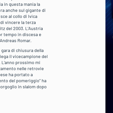
ia in questa mania la
ura anche sul gigante di
ce al collo di Ivica
 di vincere la terza
itz del 2003. L’Austria
or tempo in discesa e
e Andreas Romar.
a gara di chiusura della
piega il vicecampione del
. L’anno prossimo mi
zamento nelle retrovie
tese ha portato a
mento del pomeriggio” ha
 orgoglio in slalom dopo