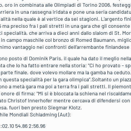
, oro in combinata alle Olimpiadi di Torino 2006, festegg
rriera in una rassegna iridata e pone una seria candidat
ità nella quale è al vertice da sei stagioni. L’argento finis
5 ma preciso fra i pali stretti in una gara che gli consente
i specialità, che arriva a dieci anni dallo slalom di St. Mor
o in campo maschile col bronzo di Romed Baumann, migli
nimo vantaggio nei confronti dell’arrembante finlandes
 nono posto di Dominik Paris, il quale ha dato il meglio nell
ta che lo ha fatto entrare nella storia: “Ci ho provato – s
 parte finale, dove volevo mollare ma la gamba ha ceduto
 questa specialità per la gara olimpica”.Soltanto un piaz
no a metà gara ma poi a terra fra i pali stretti. Il piemon
onore di firma: “Mi si è bloccata la schiena nel riscalda
rato Christof Innerhofer mentre cercava di difendersi con
cesa, fuori ben presto Siegmar Klotz.
hile Mondiali Schladming (Aut):
:02.10 54.86 2:56.96