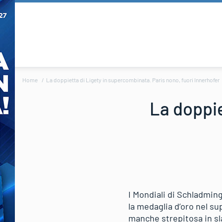
Home
La doppietta di Ligety in supercombinata. Paris nono, fuori Innerhofer
La doppie
I Mondiali di Schladming
la medaglia d’oro nel s
manche strepitosa in sl