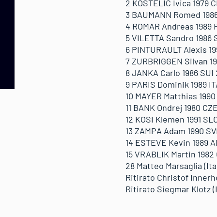
2 KOSTELIC Ivica 1979 C
3 BAUMANN Romed 1986 A
4 ROMAR Andreas 1989 F
5 VILETTA Sandro 1986 S
6 PINTURAULT Alexis 199
7 ZURBRIGGEN Silvan 198
8 JANKA Carlo 1986 SUI 
9 PARIS Dominik 1989 ITA
10 MAYER Matthias 1990 
11 BANK Ondrej 1980 CZE
12 KOSI Klemen 1991 SLO
13 ZAMPA Adam 1990 SVK
14 ESTEVE Kevin 1989 AN
15 VRABLIK Martin 1982 
28 Matteo Marsaglia (Ita)
Ritirato Christof Innerho
Ritirato Siegmar Klotz (I