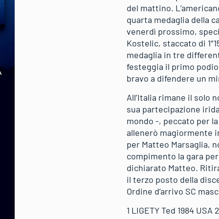
del mattino. L’americano
quarta medaglia della ca
venerdì prossimo, special
Kostelic, staccato di 1″1
medaglia in tre different
festeggia il primo podi
bravo a difendere un mi
All’Italia rimane il solo
sua partecipazione irida
mondo -, peccato per la
allenerò magiormente in
per Matteo Marsaglia, no
compimento la gara per 
dichiarato Matteo. Riti
il terzo posto della dis
Ordine d’arrivo SC masc
1 LIGETY Ted 1984 USA 2