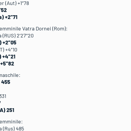
 (Aut) +1″78
2″52
a) +2″71
 femminile Vatra Dornei (Rom):
a (RUS) 2’27″20
A) +2″05
T) +4″10
) +4″21
 +5″82
maschile:
) 455
331
7
TA) 251
femminile:
a (Rus) 485