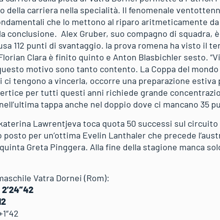
ella carriera nella specialità. Il fenomenale ventottenne 
fondamentali che lo mettono al riparo aritmeticamente d
la conclusione. Alex Gruber, suo compagno di squadra, è
a 112 punti di svantaggio. la prova romena ha visto il te
lorian Clara è finito quinto e Anton Blasbichler sesto. “V
r questo motivo sono tanto contento. La Coppa del mond
i ci tengono a vincerla, occorre una preparazione estiva
ertice per tutti questi anni richiede grande concentrazio
 nell’ultima tappa anche nel doppio dove ci mancano 35 pu
katerina Lawrentjeva toca quota 50 successi sul circuito
 posto per un’ottima Evelin Lanthaler che precede l’aust
uinta Greta Pinggera. Alla fine della stagione manca so
 maschile Vatra Dornei (Rom):
) 2’24″42
12
 +1″42