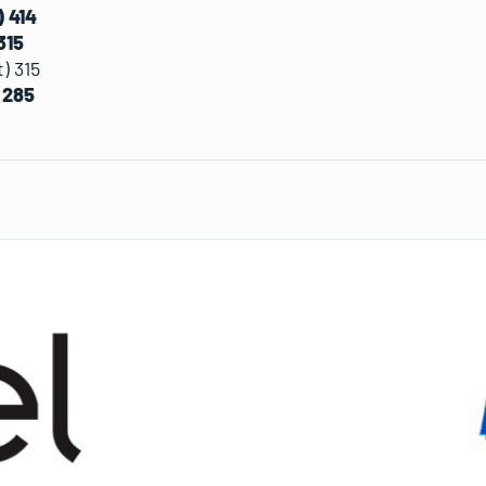
) 414
315
) 315
 285