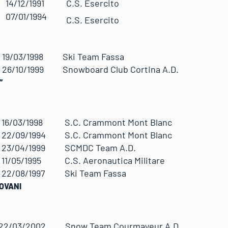
14/12/1991
C.S. Esercito
07/01/1994
C.S. Esercito
a
19/03/1998
Ski Team Fassa
26/10/1999
Snowboard Club Cortina A.D.
”
s
16/03/1998
S.C. Crammont Mont Blanc
22/09/1994
S.C. Crammont Mont Blanc
23/04/1999
SCMDC Team A.D.
11/05/1995
C.S. Aeronautica Militare
22/08/1997
Ski Team Fassa
OVANI
22/03/2002
Snow Team Courmayeur A.D.