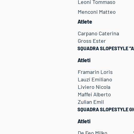
Leoni Tommaso
Menconi Matteo
Atlete
Carpano Caterin
Gross Ester
SQUADRA SLOPESTYLE “A
Atleti
Framarin Lori
Lauzi Emiliano
Liviero Nicola
Maffei Alberto
Zulian Emil
SQUADRA SLOPESTYLE GI
Atleti
De Feo Milko