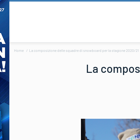
Home
La composizione delle squadre di snowboard per la stagione 2020/21
La composi