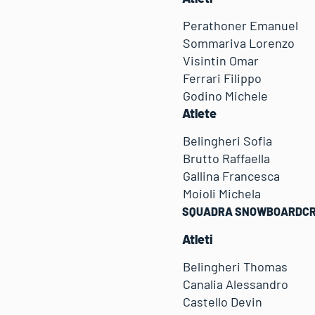
Perathoner Emanu
Sommariva Lorenzo
Visintin Omar
Ferrari Filippo
Godino Michele
Atlete
Belingheri Sofi
Brutto Raffaella
Gallina Francesca
Moioli Michela
SQUADRA SNOWBOARDCRO
Atleti
Belingheri Thoma
Canalia Alessandro
Castello Devin