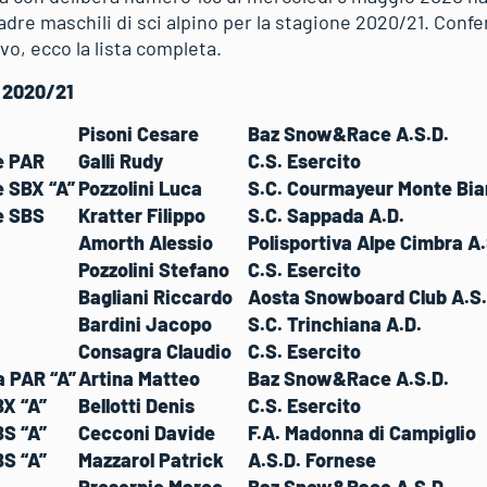
dre maschili di sci alpino per la stagione 2020/21. Conf
ivo, ecco la lista completa
.
 2020/21
Pisoni Cesare
Baz Snow&Race A.S.D.
e PAR
Galli Rudy
C.S. Esercito
e SBX “A”
Pozzolini Luca
S.C. Courmayeur Monte Bi
e SBS
Kratter Filippo
S.C. Sappada A.D.
Amorth Alessio
Polisportiva Alpe Cimbra A.
Pozzolini Stefano
C.S. Esercito
Bagliani Riccardo
Aosta Snowboard Club A.S.
Bardini Jacopo
S.C. Trinchiana A.D.
Consagra Claudio
C.S. Esercito
a PAR “A”
Artina Matteo
Baz Snow&Race A.S.D.
BX “A”
Bellotti Denis
C.S. Esercito
BS “A”
Cecconi Davide
F.A. Madonna di Campigli
BS “A”
Mazzarol Patrick
A.S.D. Fornese
Proserpio Marco
Baz Snow&Race A.S.D.