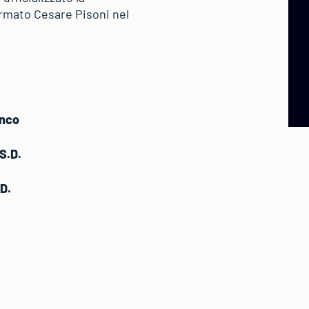
ermato Cesare Pisoni nel
anco
S.D.
D.
o