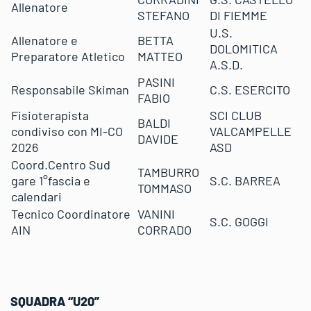
Allenatore
STEFANO
DI FIEMME
U.S.
Allenatore e
BETTA
DOLOMITICA
Preparatore Atletico
MATTEO
A.S.D.
PASINI
Responsabile Skiman
C.S. ESERCITO
FABIO
Fisioterapista
SCI CLUB
BALDI
condiviso con MI-CO
VALCAMPELLE
DAVIDE
2026
ASD
Coord.Centro Sud
TAMBURRO
gare 1°fascia e
S.C. BARREA
TOMMASO
calendari
Tecnico Coordinatore
VANINI
S.C. GOGGI
AIN
CORRADO
SQUADRA “U20”