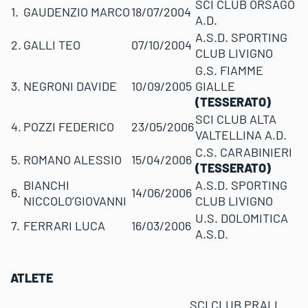
SCI CLUB ORSAGO
1.
GAUDENZIO MARCO
18/07/2004
A.D.
A.S.D. SPORTING
2.
GALLI TEO
07/10/2004
CLUB LIVIGNO
G.S. FIAMME
3.
NEGRONI DAVIDE
10/09/2005
GIALLE
(TESSERATO)
SCI CLUB ALTA
4.
POZZI FEDERICO
23/05/2006
VALTELLINA A.D.
C.S. CARABINIERI
5.
ROMANO ALESSIO
15/04/2006
(TESSERATO)
BIANCHI
A.S.D. SPORTING
6.
14/06/2006
NICCOLO’GIOVANNI
CLUB LIVIGNO
U.S. DOLOMITICA
7.
FERRARI LUCA
16/03/2006
A.S.D.
ATLETE
SCI CLUB PRALI