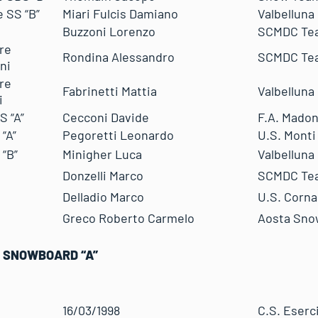
 SS “B”
Miari Fulcis Damiano
Valbelluna
Buzzoni Lorenzo
SCMDC Te
re
Rondina Alessandro
SCMDC Te
ni
re
Fabrinetti Mattia
Valbelluna
i
S “A”
Cecconi Davide
F.A. Madon
“A”
Pegoretti Leonardo
U.S. Monti 
 “B”
Minigher Luca
Valbelluna
Donzelli Marco
SCMDC Te
Delladio Marco
U.S. Corna
Greco Roberto Carmelo
Aosta Sno
 SNOWBOARD “A”
16/03/1998
C.S. Eserc