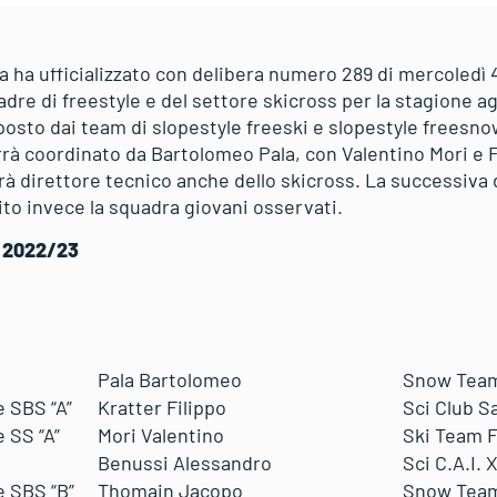
a ha ufficializzato con delibera numero 289 di mercoledì 
re di freestyle e del settore skicross per la stagione ag
sto dai team di slopestyle freeski e slopestyle freesnow
rrà coordinato da Bartolomeo Pala, con Valentino Mori e Fi
rrà direttore tecnico anche dello skicross. La successiva
ito invece la squadra giovani osservati.
 2022/23
Pala Bartolomeo
Snow Tea
 SBS “A”
Kratter Filippo
Sci Club S
 SS “A”
Mori Valentino
Ski Team 
Benussi Alessandro
Sci C.A.I.
e SBS “B”
Thomain Jacopo
Snow Tea