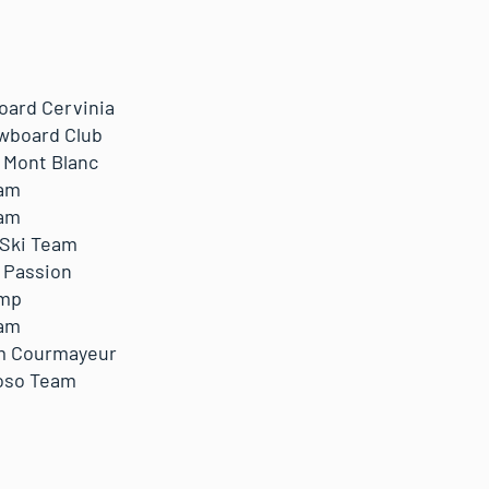
ard Cervinia
wboard Club
Mont Blanc
am
am
 Ski Team
 Passion
amp
am
m Courmayeur
oso Team