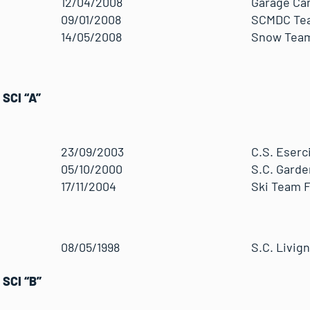
12/04/2008
Garage C
09/01/2008
SCMDC Te
14/05/2008
Snow Tea
SCI “A”
23/09/2003
C.S. Eserc
05/10/2000
S.C. Garde
17/11/2004
Ski Team 
08/05/1998
S.C. Livig
SCI “B”