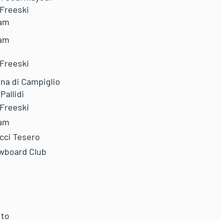
 Freeski
am
am
 Freeski
na di Campiglio
Pallidi
 Freeski
am
cci Tesero
wboard Club
ito