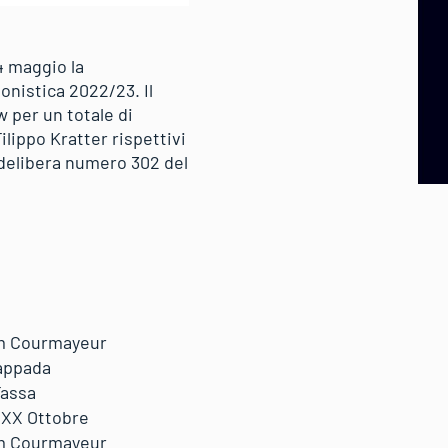
4 maggio la
onistica 2022/23. Il
 per un totale di
lippo Kratter rispettivi
 delibera numero 302 del
m Courmayeur
appada
Fassa
 XXX Ottobre
m Courmayeur