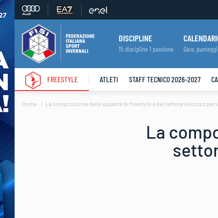
DISCIPLINE
CALENDARI
15 discipline 1 passione
Gare, punteggi
FREESTYLE
ATLETI
STAFF TECNICO 2026-2027
CA
Home
La composizione delle squadre di freestyle e del settore skicross per 
La compos
setto