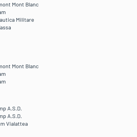
mont Mont Blanc
am
autica Militare
Fassa
mont Mont Blanc
am
am
mp A.S.D.
mp A.S.D.
m Vialattea