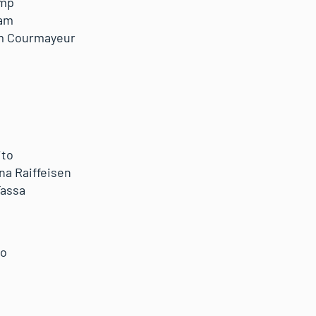
amp
am
m Courmayeur
ito
na Raiffeisen
Fassa
no