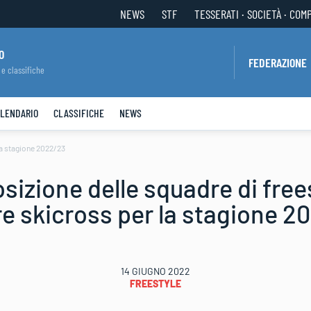
NEWS
STF
TESSERATI · SOCIETÀ · COM
O
FEDERAZIONE
 e classifiche
LENDARIO
CLASSIFICHE
NEWS
la stagione 2022/23
izione delle squadre di frees
re skicross per la stagione 2
14 GIUGNO 2022
FREESTYLE