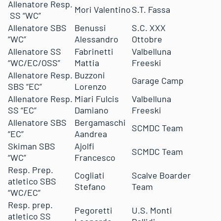
Allenatore Resp.
Mori Valentino
S.T. Fassa
SS “WC”
Allenatore SBS
Benussi
S.C. XXX
“WC”
Alessandro
Ottobre
Allenatore SS
Fabrinetti
Valbelluna
“WC/EC/OSS”
Mattia
Freeski
Allenatore Resp.
Buzzoni
Garage Camp
SBS “EC”
Lorenzo
Allenatore Resp.
Miari Fulcis
Valbelluna
SS “EC”
Damiano
Freeski
Allenatore SBS
Bergamaschi
SCMDC Team
“EC”
Aandrea
Skiman SBS
Ajolfi
SCMDC Team
“WC”
Francesco
Resp. Prep.
Cogliati
Scalve Boarder
atletico SBS
Stefano
Team
“WC/EC”
Resp. prep.
Pegoretti
U.S. Monti
atletico SS