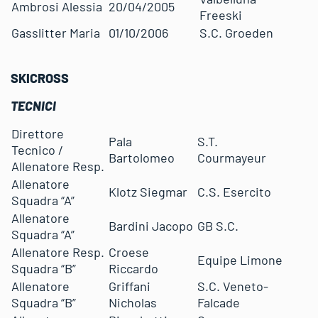
Ambrosi Alessia
20/04/2005
Freeski
Gasslitter Maria
01/10/2006
S.C. Groeden
SKICROSS
TECNICI
Direttore
Pala
S.T.
Tecnico /
Bartolomeo
Courmayeur
Allenatore Resp.
Allenatore
Klotz Siegmar
C.S. Esercito
Squadra “A”
Allenatore
Bardini Jacopo
GB S.C.
Squadra “A”
Allenatore Resp.
Croese
Equipe Limone
Squadra “B”
Riccardo
Allenatore
Griffani
S.C. Veneto-
Squadra “B”
Nicholas
Falcade