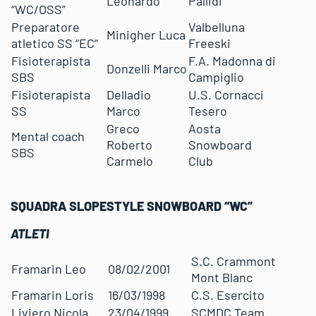
Leonardo
Pallidi
“WC/OSS”
Preparatore
Valbelluna
Minigher Luca
atletico SS “EC”
Freeski
Fisioterapista
F.A. Madonna di
Donzelli Marco
SBS
Campiglio
Fisioterapista
Delladio
U.S. Cornacci
SS
Marco
Tesero
Greco
Aosta
Mental coach
Roberto
Snowboard
SBS
Carmelo
Club
SQUADRA
SLOPESTYLE SNOWBOARD “WC”
ATLETI
S.C. Crammont
Framarin Leo
08/02/2001
Mont Blanc
Framarin Loris
16/03/1998
C.S. Esercito
Liviero Nicola
23/04/1999
SCMDC Team