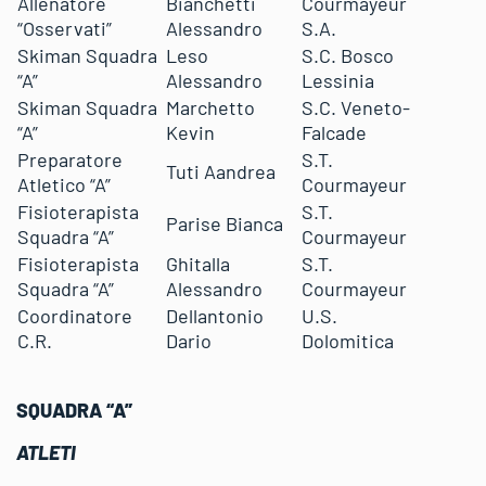
Allenatore
Bianchetti
Courmayeur
“Osservati”
Alessandro
S.A.
Skiman Squadra
Leso
S.C. Bosco
“A”
Alessandro
Lessinia
Skiman Squadra
Marchetto
S.C. Veneto-
“A”
Kevin
Falcade
Preparatore
S.T.
Tuti Aandrea
Atletico “A”
Courmayeur
Fisioterapista
S.T.
Parise Bianca
Squadra “A”
Courmayeur
Fisioterapista
Ghitalla
S.T.
Squadra “A”
Alessandro
Courmayeur
Coordinatore
Dellantonio
U.S.
C.R.
Dario
Dolomitica
SQUADRA “A”
ATLETI