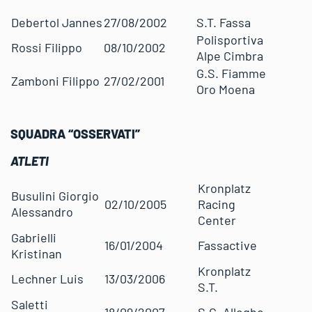
Debertol Jannes
27/08/2002
S.T. Fassa
Polisportiva
Rossi Filippo
08/10/2002
Alpe Cimbra
G.S. Fiamme
Zamboni Filippo
27/02/2001
Oro Moena
SQUADRA “OSSERVATI”
ATLETI
Kronplatz
Busulini Giorgio
02/10/2005
Racing
Alessandro
Center
Gabrielli
16/01/2004
Fassactive
Kristinan
Kronplatz
Lechner Luis
13/03/2006
S.T.
Saletti
18/09/2007
S.C. Alleghe