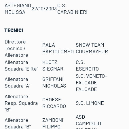
ASTEGIANO
C.S.
27/10/2003
MELISSA
CARABINIERI
TECNICI
Direttore
PALA
SNOW TEAM
Tecnico /
BARTOLOMEO
COURMAYEUR
Allenatore
Allenatore
KLOTZ
C.S.
Squadra “Elite”
SIEGMAR
ESERCITO
S.C. VENETO-
Allenatore
GRIFFANI
FALCADE
Squadra “A”
NICHOLAS
FALCADE
Allenatore
CROESE
Resp. Squadra
S.C. LIMONE
RICCARDO
“B”
ASD
Allenatore
ZAMBONI
CAMPIGLIO
Squadra “B”
FILIPPO