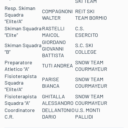
SKI TEAM
Resp. Skiman
COMPAGNONI
REIT SKI
Squadra
WALTER
TEAM BORMIO
“Elite/A”
Skiman Squadra
RASTELLI
C.S.
“Elite”
MAICOL
ESERCITO
GIORDANO
Skiman Squadra
S.C. SKI
GIOVANNI
“B”
COLLEGE
BATTISTA
Preparatore
SNOW TEAM
TUTI ANDREA
Atletico “A”
COURMAYEUR
Fisioterapista
PARISE
SNOW TEAM
Squadra
BIANCA
COURMAYEUR
“Elite/A”
Fisioterapista
GHITALLA
SNOW TEAM
Squadra “A”
ALESSANDRO
COURMAYEUR
Coordinatore
DELLANTONIO
U.S. MONTI
C.R.
DARIO
PALLIDI