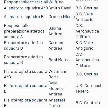
Responsabile/Materiali
Wilfried
Allenatore squadra A/B
Smith Caleb
B.C. Cortina
S.C. Valle
Allenatore squadra B
Drocco Nicola
Antigorio
Resposnabile
C.S.
Gallina
preparazione atletica
Aeronautica
Andrea
squadra A
Militare
Preparatore atletico
Cardone
S.C. Valle
squadra B
Andrea
Antigorio
C.S
Preparatore atletico
Boni Marco
Aeronautica
squadra B
Militare
Fisioterapista squadra
Wittmann
B.C. Cortina
A/B
Boris
Gallo
Fisioterapista squadra
U.S. Cornacci
Eleonora
B
Tesero
Andrea
Fisioterapista squadra
Anastasi
B.C. Cristallo
B
Marco