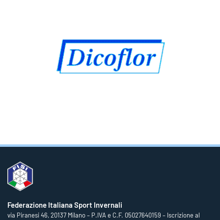
Federazione Italiana Sport Invernali
via Piranesi 46, 20137 Milano – P.IVA e C.F. 05027640159 – Iscrizione al