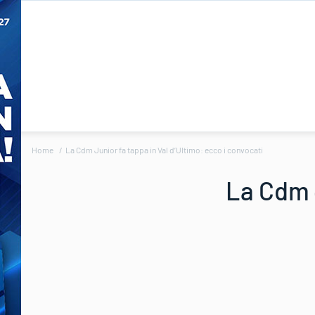
Home
La Cdm Junior fa tappa in Val d’Ultimo: ecco i convocati
La Cdm J