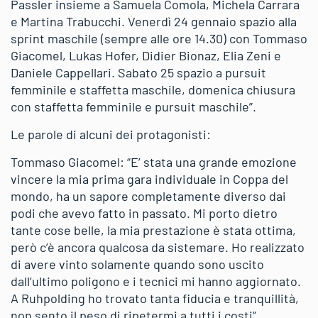
Passler insieme a Samuela Comola, Michela Carrara
e Martina Trabucchi. Venerdì 24 gennaio spazio alla
sprint maschile (sempre alle ore 14.30) con Tommaso
Giacomel, Lukas Hofer, Didier Bionaz, Elia Zeni e
Daniele Cappellari. Sabato 25 spazio a pursuit
femminile e staffetta maschile, domenica chiusura
con staffetta femminile e pursuit maschile”.
Le parole di alcuni dei protagonisti:
Tommaso Giacomel: “E’ stata una grande emozione
vincere la mia prima gara individuale in Coppa del
mondo, ha un sapore completamente diverso dai
podi che avevo fatto in passato. Mi porto dietro
tante cose belle, la mia prestazione è stata ottima,
però c’è ancora qualcosa da sistemare. Ho realizzato
di avere vinto solamente quando sono uscito
dall’ultimo poligono e i tecnici mi hanno aggiornato.
A Ruhpolding ho trovato tanta fiducia e tranquillità,
non sento il peso di ripetermi a tutti i costi”.