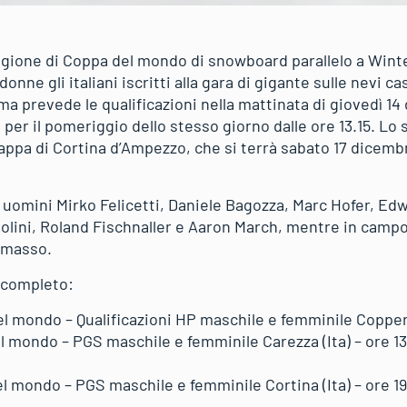
tagione di Coppa del mondo di snowboard parallelo a Wint
nne gli italiani iscritti alla gara di gigante sulle nevi ca
ma prevede le qualificazioni nella mattinata di giovedì 14
ta per il pomeriggio dello stesso giorno dalle ore 13.15. L
appa di Cortina d’Ampezzo, che si terrà sabato 17 dicembre
 uomini Mirko Felicetti, Daniele Bagozza, Marc Hofer, Edw
lini, Roland Fischnaller e Aaron March, mentre in campo
almasso.
 completo:
el mondo – Qualificazioni HP maschile e femminile Copper 
l mondo – PGS maschile e femminile Carezza (Ita) – ore 13
l mondo – PGS maschile e femminile Cortina (Ita) – ore 19.