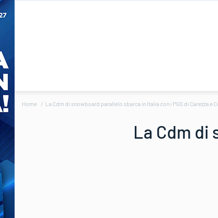
Home
La Cdm di snowboard parallelo sbarca in Italia con i PGS di Carezza e C
La Cdm di s