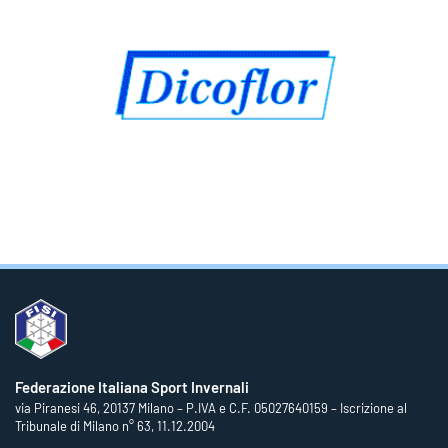
Federazione Italiana Sport Invernali
via Piranesi 46, 20137 Milano – P.IVA e C.F. 05027640159 – Iscrizione al
Tribunale di Milano n° 63, 11.12.2004