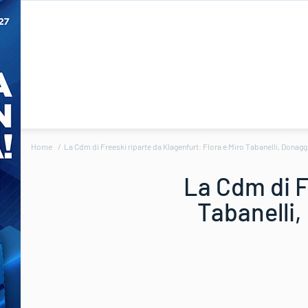
Home
La Cdm di Freeski riparte da Klagenfurt: Flora e Miro Tabanelli, Donagg
La Cdm di F
Tabanelli,