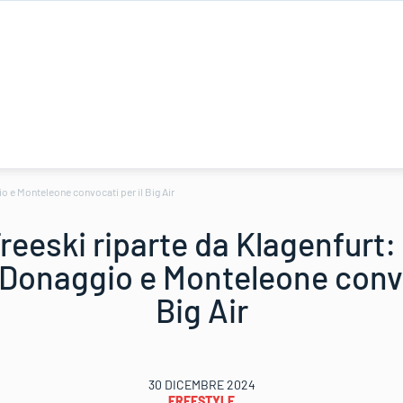
io e Monteleone convocati per il Big Air
reeski riparte da Klagenfurt: 
 Donaggio e Monteleone convo
Big Air
30 DICEMBRE 2024
FREESTYLE