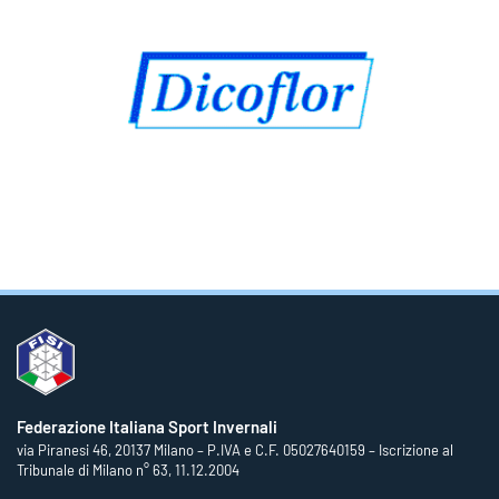
Federazione Italiana Sport Invernali
via Piranesi 46, 20137 Milano – P.IVA e C.F. 05027640159 – Iscrizione al
Tribunale di Milano n° 63, 11.12.2004