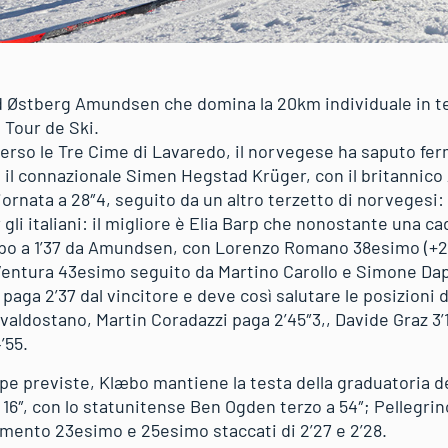
 Østberg Amundsen che domina la 20km individuale in tec
 Tour de Ski.
verso le Tre Cime di Lavaredo, il norvegese ha saputo fer
″2 il connazionale Simen Hegstad Krüger, con il britanni
iornata a 28″4, seguito da un altro terzetto di norveges
li italiani: il migliore è Elia Barp che nonostante una cadu
po a 1’37 da Amundsen, con Lorenzo Romano 38esimo (+2’1
Ventura 43esimo seguito da Martino Carollo e Simone Dap
aga 2’37 dal vincitore e deve così salutare le posizioni di
l valdostano, Martin Coradazzi paga 2’45″3,, Davide Graz 3
’55.
ppe previste, Klæbo mantiene la testa della graduatoria d
6″, con lo statunitense Ben Ogden terzo a 54″; Pellegrino
ento 23esimo e 25esimo staccati di 2’27 e 2’28.