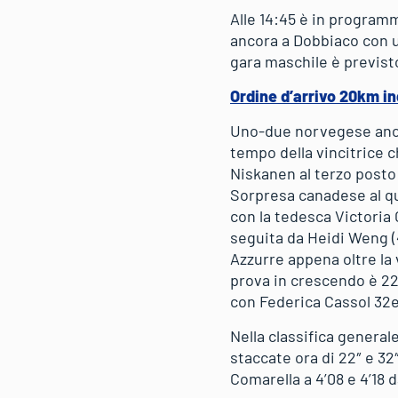
Alle 14:45 è in program
ancora a Dobbiaco con un
gara maschile è previsto
Ordine d’arrivo 20km in
Uno-due norvegese anche
tempo della vincitrice c
Niskanen al terzo posto 
Sorpresa canadese al qu
con la tedesca Victoria 
seguita da Heidi Weng (
Azzurre appena oltre la
prova in crescendo è 22
con Federica Cassol 32e
Nella classifica general
staccate ora di 22″ e 3
Comarella a 4’08 e 4’18 d