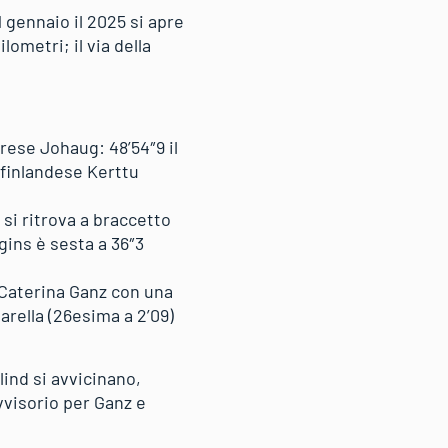
 gennaio il 2025 si apre
ometri; il via della
ese Johaug: 48’54″9 il
 finlandese Kerttu
si ritrova a braccetto
gins è sesta a 36″3
 Caterina Ganz con una
rella (26esima a 2’09)
ind si avvicinano,
vvisorio per Ganz e