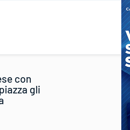
ese con
iazza gli
a