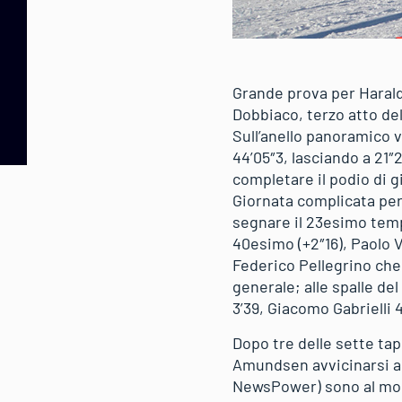
Grande prova per Harald
Dobbiaco, terzo atto del
Sull’anello panoramico 
44’05″3, lasciando a 21
completare il podio di g
Giornata complicata per g
segnare il 23esimo tem
40esimo (+2″16), Paolo 
Federico Pellegrino che p
generale; alle spalle de
3’39, Giacomo Gabrielli 4
Dopo tre delle sette ta
Amundsen avvicinarsi a 1
NewsPower) sono al mom