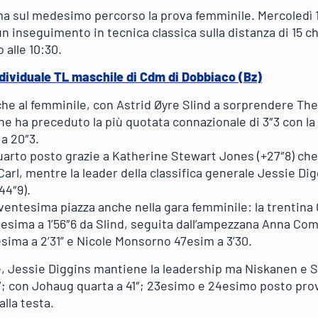
ma sul medesimo percorso la prova femminile. Mercoledì 1
 inseguimento in tecnica classica sulla distanza di 15 chil
 alle 10:30.
dividuale TL maschile di Cdm di Dobbiaco (Bz)
 al femminile, con Astrid Øyre Slind a sorprendere Ther
he ha preceduto la più quotata connazionale di 3″3 con la
a 20″3.
arto posto grazie a Katherine Stewart Jones (+27″8) che 
Carl, mentre la leader della classifica generale Jessie Dig
44″9).
 ventesima piazza anche nella gara femminile: la trentina
esima a 1’56″6 da Slind, seguita dall’ampezzana Anna Coma
sima a 2’31” e Nicole Monsorno 47esim a 3’30.
e, Jessie Diggins mantiene la leadership ma Niskanen e Sl
2″; con Johaug quarta a 41″; 23esimo e 24esimo posto pro
alla testa.