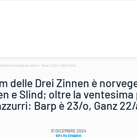
ntesima piazza gli azzurri: Barp è 23/o, Ganz 22/a
m delle Drei Zinnen è norveg
 e Slind; oltre la ventesima p
azzurri: Barp è 23/o, Ganz 22/
31 DICEMBRE 2024
SCI DI FONDO