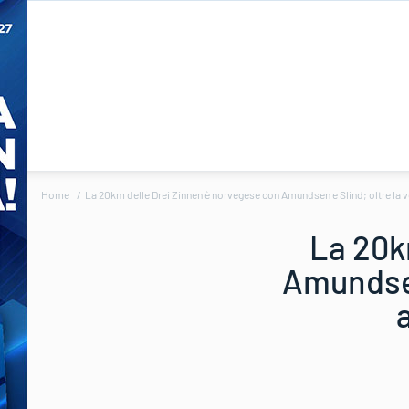
Home
La 20km delle Drei Zinnen è norvegese con Amundsen e Slind; oltre la ve
La 20k
Amundsen