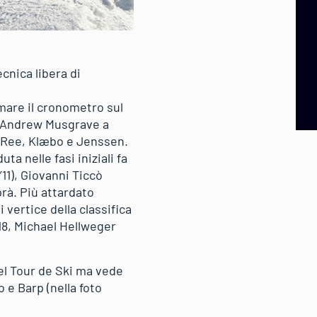
nica libera di
mare il cronometro sul
co Andrew Musgrave a
i: Ree, Klæbo e Jenssen.
ta nelle fasi iniziali fa
1), Giovanni Ticcò
rà. Più attardato
 vertice della classifica
’18, Michael Hellweger
el Tour de Ski ma vede
 e Barp (nella foto