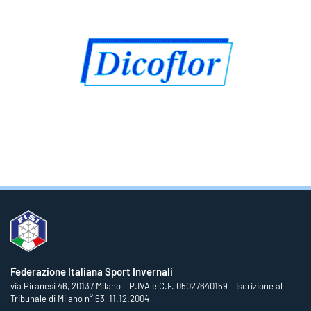
Federazione Italiana Sport Invernali
via Piranesi 46, 20137 Milano – P.IVA e C.F. 05027640159 – Iscrizione al
Tribunale di Milano n° 63, 11.12.2004