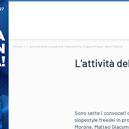
Home
L’attività delle squadre di freestyle fra Stubai e Passo dello Stelvio
L’attività d
Sono sette i convocati d
slopestyle freeski in pr
Morone, Matteo Giacomu