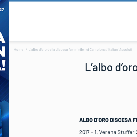
Home
L’albo d’oro della discesa femminile nei Campionati Italiani Assoluti
L’albo d’or
ALBO D’ORO DISCESA F
2017 – 1. Verena Stuffer 