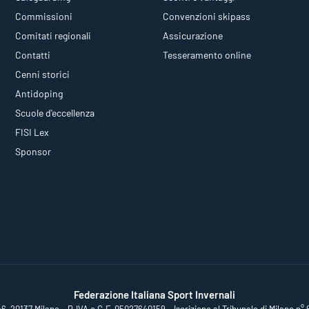
Commissioni
Convenzioni skipass
Comitati regionali
Assicurazione
Contatti
Tesseramento online
Cenni storici
Antidoping
Scuole d'eccellenza
FISI Lex
Sponsor
Federazione Italiana Sport Invernali
46, 20137 Milano – P.IVA e C.F. 05027640159 – Iscrizione al Tribunale di Milano n° 