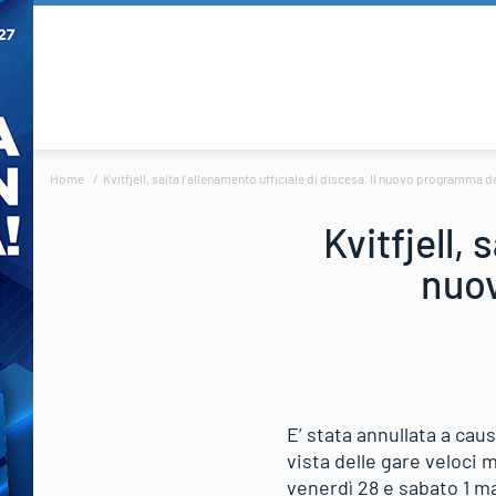
Home
Kvitfjell, salta l’allenamento ufficiale di discesa. Il nuovo programma d
Kvitfjell, 
nuov
E’ stata annullata a caus
vista delle gare veloci 
venerdì 28 e sabato 1 ma