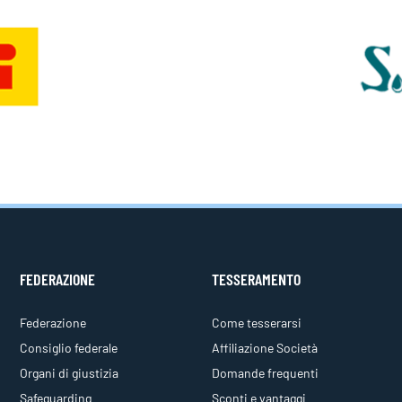
FEDERAZIONE
TESSERAMENTO
Federazione
Come tesserarsi
Consiglio federale
Affiliazione Società
Organi di giustizia
Domande frequenti
Safeguarding
Sconti e vantaggi