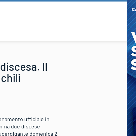
 discesa. Il
chili
llenamento ufficiale in
ramma due discese
n supergigante domenica 2