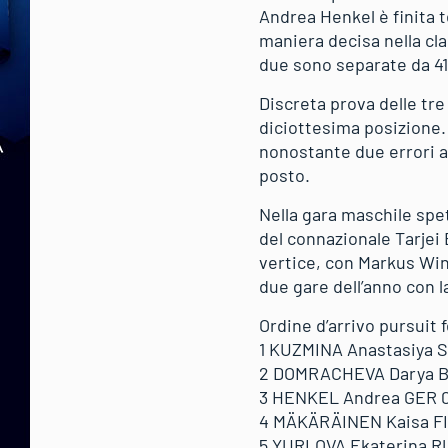
Andrea Henkel è finita t
maniera decisa nella cla
due sono separate da 41
Discreta prova delle tre
diciottesima posizione. 
nonostante due errori a
posto.
Nella gara maschile spe
del connazionale Tarjei 
vertice, con Markus Wi
due gare dell’anno con 
Ordine d’arrivo pursuit 
1 KUZMINA Anastasiya S
2 DOMRACHEVA Darya BL
3 HENKEL Andrea GER 0+
4 MÄKÄRÄINEN Kaisa FIN
5 YURLOVA Ekaterina RU