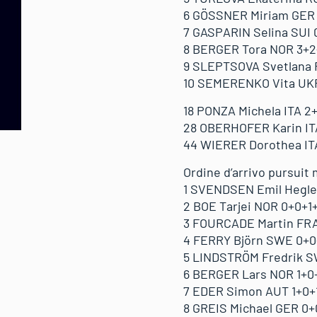
6 GÖSSNER Miriam GER 0
7 GASPARIN Selina SUI 0
8 BERGER Tora NOR 3+2+0
9 SLEPTSOVA Svetlana R
10 SEMERENKO Vita UKR 
18 PONZA Michela ITA 2+
28 OBERHOFER Karin ITA
44 WIERER Dorothea ITA 
Ordine d’arrivo pursuit 
1 SVENDSEN Emil Hegle 
2 BOE Tarjei NOR 0+0+1+
3 FOURCADE Martin FRA 
4 FERRY Björn SWE 0+0+
5 LINDSTRÖM Fredrik SW
6 BERGER Lars NOR 1+0+
7 EDER Simon AUT 1+0+1
8 GREIS Michael GER 0+0