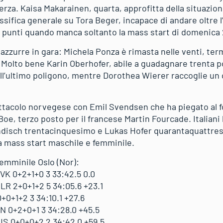
erza. Kaisa Makarainen, quarta, approfitta della situazion
ssifica generale su Tora Beger, incapace di andare oltre l
 punti quando manca soltanto la mass start di domenica
 azzurre in gara: Michela Ponza è rimasta nelle venti, ter
Molto bene Karin Oberhofer, abile a guadagnare trenta po
ll’ultimo poligono, mentre Dorothea Wierer raccoglie u
ttacolo norvegese con Emil Svendsen che ha piegato al fo
Boe, terzo posto per il francese Martin Fourcade. Italiani 
ndisch trentacinquesimo e Lukas Hofer quarantaquattre
la mass start maschile e femminile.
femminile Oslo (Nor):
VK 0+2+1+0 3 33:42.5 0.0
R 2+0+1+2 5 34:05.6 +23.1
0+1+2 3 34:10.1 +27.6
 0+2+0+1 3 34:28.0 +45.5
S 0+0+0+2 2 34:42.0 +59.5