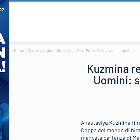
Home
Kuzmina regina nella pursuit di Oslo. Ponza 18sima. Uomini: spettaco
Kuzmina reg
Uomini: 
Anastasiya Kuzmina rimo
Coppa del mondo di biath
mancata partenza di Ma