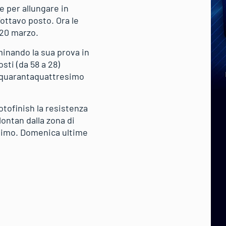
e per allungare in
’ottavo posto. Ora le
 20 marzo.
minando la sua prova in
sti (da 58 a 28)
n quarantaquattresimo
tofinish la resistenza
lontan dalla zona di
simo. Domenica ultime