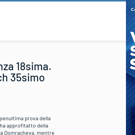
onza 18sima.
ch 35simo
 penultima prova della
ha approfitatto della
rya Domracheva, mentre