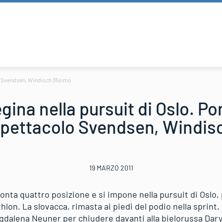
lo Svendsen, Windisch 35simo
ina nella pursuit di Oslo. P
spettacolo Svendsen, Windis
19 MARZO 2011
nta quattro posizione e si impone nella pursuit di Oslo,
lon. La slovacca, rimasta ai piedi del podio nella sprint, 
gdalena Neuner per chiudere davanti alla bielorussa Da