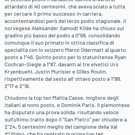
attardato di 40 centesimi, che aveva sciato a tutta
per cercare il primo successo in carriera,
accontentandosi però del terzo podio stagionale. Il
norvegese Aleksander Aamodt Kilde ha chiuso sul
gradino più basso del podio a 0″68, consolidando
comunque il suo primato in ottica classifica di
specialità con lo svizzero Marco Odermatt al quarto
posto a 1″46. Quinto posto per lo statunitense Ryan
Cochran-Siegle a 1″87, davanti ai tre elvetici Urs
Kryenbuehl, Justin Murisier e Gilles Roulin,
rispettivamente dal sesto all’ ottavo posto a 1″88,
2″17 e 2″18.
Chiudono la top ten Mattia Casse, migliore degli
italiani al nono posto, e Dominik Paris. Il piemontese
ha disputato una prova solida, risultando veloce
sull’ultimo tratto dopo il “San Pietro” per chiudere a
2″24, 5 centesimi meglio del campione della Val
d’Ultimo, che ha centrato la prima top ten