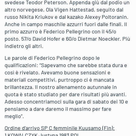
svedese Teodor Peterson. Appenda giù dal podio un
altro norvegese, Ola Vigen Hattestad, seguito dal
russo Nikita Kriukov e dal kazako Alexey Poltoranin.
Anche in campo maschile azzurri fuori dalle finali. Il
primo azzurro è Federico Pellegrino con il 45/o
posto. 57/o David Hofer e 60/o Dietmar Noeckler. Più
indietro gli altri.
Le parole di Federico Pellegrino dopo le
qualificazioni: “Sapevamo che sarebbe stata dura e
così è rivelato. Avevamo buone sensazioni e
materiali competitivi, purtroppo ci è mancata
brillantezza. Il nostro allenamento autunnale in
quota è stato studiato per dare risultati più avanti.
Adesso concentriamoci sulla gara di sabato dei 10 e
pensiamo a dare daremo il massimo per fare
meglio”.
Ordine d’arrivo SP C femminile Kuusamo (Fin):
1 KOWALCZYK Justyna 1983 POL