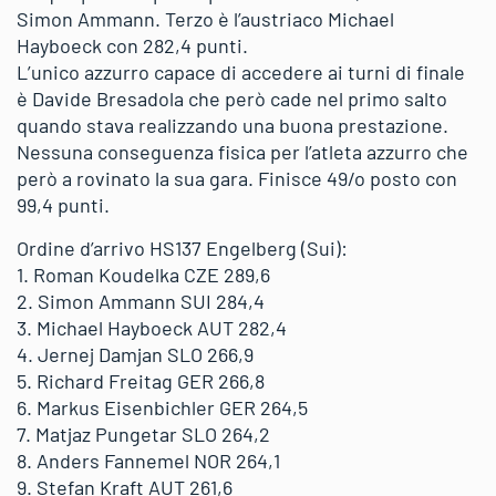
Simon Ammann. Terzo è l’austriaco Michael
Hayboeck con 282,4 punti.
L’unico azzurro capace di accedere ai turni di finale
è Davide Bresadola che però cade nel primo salto
quando stava realizzando una buona prestazione.
Nessuna conseguenza fisica per l’atleta azzurro che
però a rovinato la sua gara. Finisce 49/o posto con
99,4 punti.
Ordine d’arrivo HS137 Engelberg (Sui):
1. Roman Koudelka CZE 289,6
2. Simon Ammann SUI 284,4
3. Michael Hayboeck AUT 282,4
4. Jernej Damjan SLO 266,9
5. Richard Freitag GER 266,8
6. Markus Eisenbichler GER 264,5
7. Matjaz Pungetar SLO 264,2
8. Anders Fannemel NOR 264,1
9. Stefan Kraft AUT 261,6