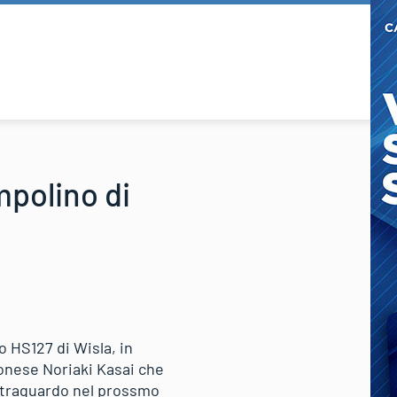
mpolino di
 HS127 di Wisla, in
onese Noriaki Kasai che
il traguardo nel prossmo