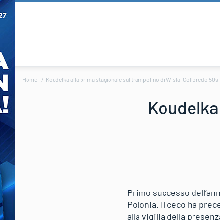
Home
Koudelka alla prima stagionale sul trampolino di Wisla, Colloredo 50
Koudelka 
Primo successo dell’ann
Polonia. Il ceco ha pre
alla vigilia della prese