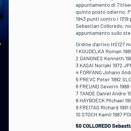
appuntamento di Titisee)
quinto posto odierno, P
1943 punti contro i 1319
Sebastian Colloredo, no
appuntamento sullo ste
Ordine d’arrivo HS127 ma
1 KOUDELKA Roman 1989 C
2 GANGNES Kenneth 1989 
3 KASAI Noriaki 1972 JPN
4 FORFANG Johann Andre 
5 PREVC Peter 1992 SLO 1
6 FREUND Severin 1988 G
7 TANDE Daniel Andre 19
8 HAYBOECK Michael 1991
9 FREITAG Richard 1991 G
10 STOCH Kamil 1987 POL 
50 COLLOREDO Sebastian