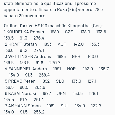
stati eliminati nelle qualificazioni. Il prossimo
appuntamento è fissato a Ruka (Fin) venerdì 28 e
sabato 29 novembre.
Ordine d’arrivo HS140 maschile Klingenthal (Ger):
1 KOUDELKA Roman 1989 CZE 138.0 133.6
139.5 91.3 276.4
2 KRAFT Stefan 1993 AUT 142.0 135.3
136.0 91.2 274.1
3 WELLINGER Andreas 1995 GER 140.0
139.5 133.5 91.8 270.7
4 FANNEMEL Anders 1991 NOR 143.0 136.7
134.0 91.3 268.4
5 PREVC Peter 1992 SLO 133.0 127.1
136.5 90.5 263.9
6 KASAI Noriaki 1972 JPN 133.5 128.1
134.5 91.7 261.4
7 AMMANN Simon 1981 SUI 134.0 122.7
134.0 91.5 256.2