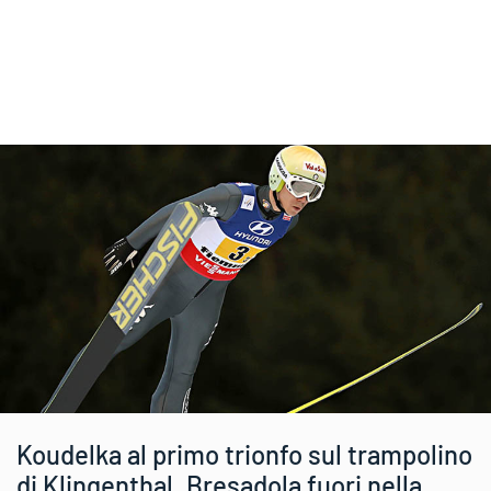
Koudelka al primo trionfo sul trampolino
di Klingenthal. Bresadola fuori nella