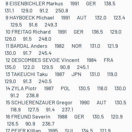
8 EISENBICHLER Markus 1991 GER 138.5
131.1 129.0 91.2 250.8
9 HAYBOECK Michael 1991 AUT 132.0 123.4
129.5 91.6 249.3
10 FREITAG Richard 1991 GER 136.5 129.0
126.0 91.5 248.0
11 BARDAL Anders 1982 NOR 131.0 121.9
130.0 91.7 245.4
12 DESCOMBES SEVOIE Vincent 1984 FRA
135.0 122.0 129.5 90.8 245.1
13 TAKEUCHI Taku 1987 JPN 131.0 119.0
129.0 91.3 240.5
14 ZYLA Piotr 1987 POL 130.5 118.0 130.0
91.2 238.8
15 SCHLIERENZAUER Gregor 1990 AUT 130.5
118.9 127.5 91.4 237.1
16 FREUND Severin 1988 GER 130.5 120.9
126.5 90.9 236.7
17 PEIER Killian 1995 SUI 134.5 121.9