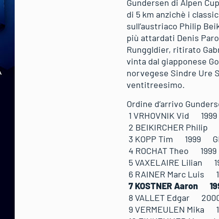
Gundersen di Alpen Cup d
di 5 km anzichè i classi
sull’austriaco Philip B
più attardati Denis Paro
Runggldier, ritirato Gab
vinta dal giapponese Go
norvegese Sindre Ure S
ventitreesimo.
Ordine d’arrivo Gunder
1 VRHOVNIK Vid 1
2 BEIKIRCHER Phili
3 KOPP Tim 1999 G
4 ROCHAT Theo 199
5 VAXELAIRE Lilian
6 RAINER Marc Luis
7 KOSTNER Aaron 1
8 VALLET Edgar 200
9 VERMEULEN Mika 