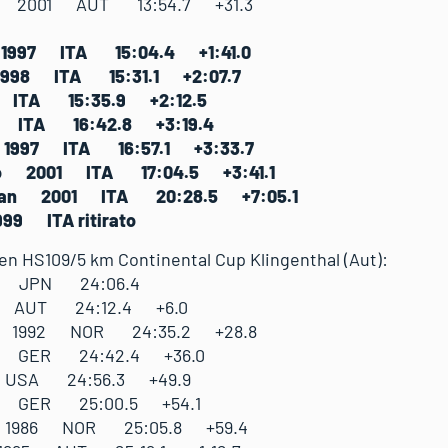
el 2001 AUT 13:54.7 +31.3
1997 ITA 15:04.4 +1:41.0
1998 ITA 15:31.1 +2:07.7
9 ITA 15:35.9 +2:12.5
8 ITA 16:42.8 +3:19.4
 1997 ITA 16:57.1 +3:33.7
co 2001 ITA 17:04.5 +3:41.1
than 2001 ITA 20:28.5 +7:05.1
999 ITA ritirato
sen HS109/5 km Continental Cup Klingenthal (Aut):
995 JPN 24:06.4
9 AUT 24:12.4 +6.0
re 1992 NOR 24:35.2 +28.8
4 GER 24:42.4 +36.0
 USA 24:56.3 +49.9
92 GER 25:00.5 +54.1
 1986 NOR 25:05.8 +59.4