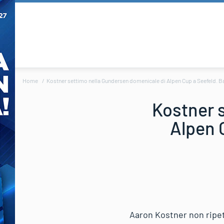
Home
Kostner settimo nella Gundersen domenicale di Alpen Cup a Seefeld. Ba
Kostner 
Alpen 
Aaron Kostner non ripet