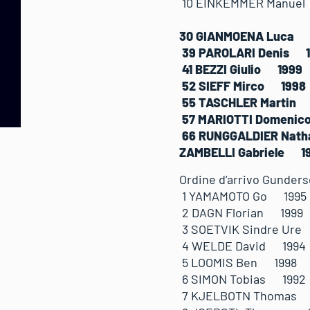
10 EINKEMMER Manu
30 GIANMOENA Luca 
39 PAROLARI Denis 
41 BEZZI Giulio 199
52 SIEFF Mirco 199
55 TASCHLER Martin
57 MARIOTTI Domeni
66 RUNGGALDIER Na
ZAMBELLI Gabriele 1
Ordine d’arrivo Gunder
1 YAMAMOTO Go 1
2 DAGN Florian 199
3 SOETVIK Sindre U
4 WELDE David 199
5 LOOMIS Ben 1998
6 SIMON Tobias 19
7 KJELBOTN Thomas