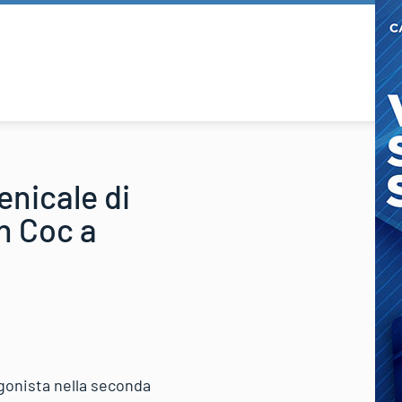
nicale di
n Coc a
gonista nella seconda