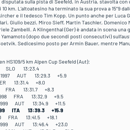
isputata sulla pista di Seefeld, in Austria, stavolta con
ci 10 km. L’altoatesino ha terminato la sua prova a 15″9 da
eikircher e il tedesco Tim Kopp. Un punto anche per Luca
lari, Giulio bezzi, Mirco Sieff, Martin Taschler, Domenico
riele Zambelli. A Klingenthal (Ger) è andata in scena una 
 Yamamoto (dopo due secondi posti consecutivi) sull’austr
oetvik. Sedicesimo posto per Armin Bauer, mentre Manue
sen HS109/5 km Alpen Cup Seefeld (Aut):
999 SLO 13:23.4
p 1997 AUT 13:29.3 +5.9
ER 13:31.4 +8.0
9 FRA 13:31.7 +8.3
 1998 FRA 13:32.9 +9.5
 1999 AUT 13:34.9 +11.5
999 ITA 13:39.3 +15.9
0 FRA 13:41.5 +18.1
1999 AUT 13:46.4 +23.0