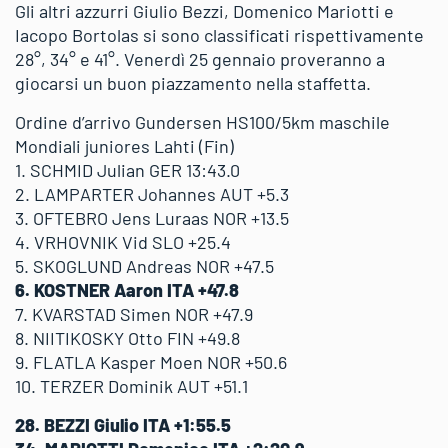
Gli altri azzurri Giulio Bezzi, Domenico Mariotti e
Iacopo Bortolas si sono classificati rispettivamente
28°, 34° e 41°. Venerdì 25 gennaio proveranno a
giocarsi un buon piazzamento nella staffetta.
Ordine d’arrivo Gundersen HS100/5km maschile
Mondiali juniores Lahti (Fin)
1. SCHMID Julian GER 13:43.0
2. LAMPARTER Johannes AUT +5.3
3. OFTEBRO Jens Luraas NOR +13.5
4. VRHOVNIK Vid SLO +25.4
5. SKOGLUND Andreas NOR +47.5
6. KOSTNER Aaron ITA +47.8
7. KVARSTAD Simen NOR +47.9
8. NIITIKOSKY Otto FIN +49.8
9. FLATLA Kasper Moen NOR +50.6
10. TERZER Dominik AUT +51.1
28. BEZZI Giulio ITA +1:55.5