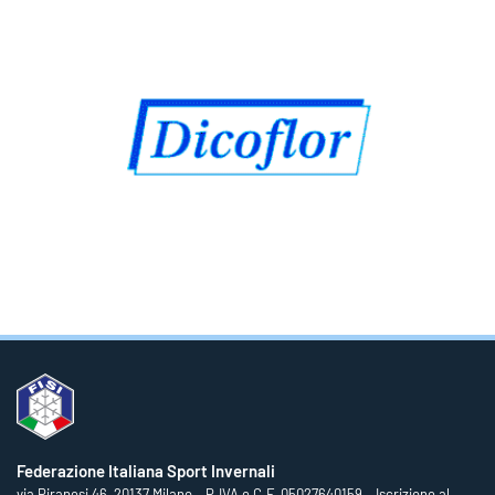
Federazione Italiana Sport Invernali
via Piranesi 46, 20137 Milano – P.IVA e C.F. 05027640159 – Iscrizione al