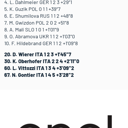
4. L. Dahlmeier GER 1 2 3 +29″1
5. K. Guzik POL 0 1 1 +39″7
6. E. Shumilova RUS 1 1 2 +48″8
7. M. Gwizdon POL 2 0 2 +51″8
8. A. Mali SLO 1 0 1 +1’01″9
9. O. Abramova UKR 1 1 2 +1’03″0
10. F. Hildebrand GER 1 1 2 +1’09″8
20. D. Wierer ITA 1 2 3 +1’45″7
30. K. Oberhofer ITA 2 2 4 +2’11″0
60. L. Vittozzi ITA 1 3 4 +3’09″2
67. N. Gontier ITA 1 4 5 +3’28″2