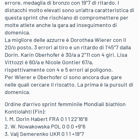
errore, medaglia di bronzo con 19″7 di ritardo. I
distacchi molto elevati sono un’altra caratteristica di
questa sprint che rischiano di compromettere per
molte atlete anche la gara ad inseguimento di
domenica.
La migliore delle azzurre è Dorothea Wierer con il
20/o posto, 3 errori al tiro e un ritardo di 1’45″7 dalla
Dorin. Karin Oberhofer è 30/a a 2″11 con 4 giri. Lisa
Vittozzi è 60/a e Nicole Gontier 67/a,
rispettivamente con 4 e 5 errori al poligono.
Per Wierer e Oberhofer ci sono ancora due gare
nelle quali cercare il riscatto. La prima è la pursuit di
domenica.
Ordine d’arrivo sprint femminile Mondiali biathlon
Kontiolahti (Fin):
1. M. Dorin Habert FRA 0 1 1 22’16″8
2. W. Nowakowska POL 0 0 0 +9″6
3. Valj Semerenko UKR 0 1 1 +19″7