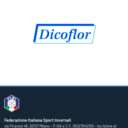
Federazione Italiana Sport Invernali
via Piranesi 46, 20137 Milano – P.IVA e C.F. 05027640159 – Iscrizione al