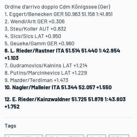
Ordine d’arrivo doppio Cdm Königssee (Ger)
1. Eggert/Benecken GER 50.963 51.158 1:41.851
2. Wendl/Arlt GER +0.306
3. Steu/Koller AUT +0.832
4. Sics/Sics LAT +0.950
5. Geueke/Gamm GER +0.960
6. L. Rieder/Rastner ITA 51.514 51.440 1:42.954
+1.103
7. Gudramovics/Kalnins LAT +1.214
8. Putins/Marcinkevics LAT +1.229
9. Mazder/Terdiman +1.473
10. Nagler/Malleier ITA 51.344 52.057 +1.550
12. E. Rieder/Kainzwaldner 51.725 51.878 1:43.603
+1.752
Tags