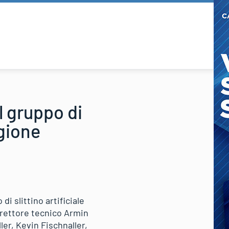
l gruppo di
agione
i slittino artificiale
direttore tecnico Armin
er, Kevin Fischnaller,