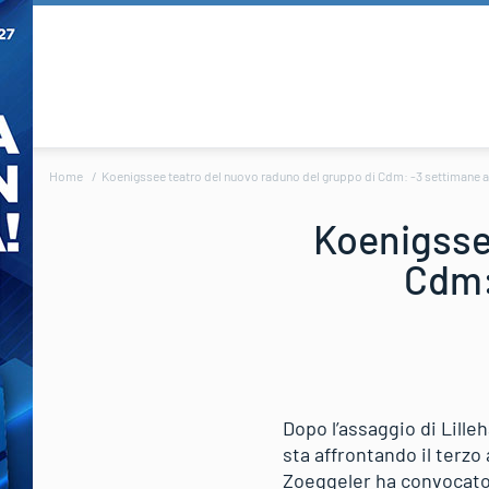
Home
Koenigssee teatro del nuovo raduno del gruppo di Cdm: -3 settimane al
Koenigssee
Cdm: 
Dopo l’assaggio di Lille
sta affrontando il terzo
Zoeggeler ha convocato 