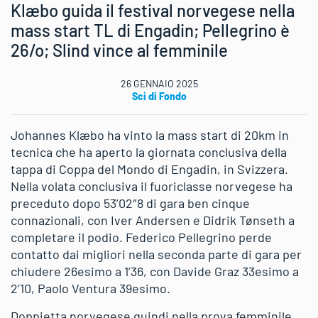
Klæbo guida il festival norvegese nella
mass start TL di Engadin; Pellegrino è
26/o; Slind vince al femminile
26 GENNAIO 2025
Sci di Fondo
Johannes Klæbo ha vinto la mass start di 20km in
tecnica che ha aperto la giornata conclusiva della
tappa di Coppa del Mondo di Engadin, in Svizzera.
Nella volata conclusiva il fuoriclasse norvegese ha
preceduto dopo 53’02″8 di gara ben cinque
connazionali, con Iver Andersen e Didrik Tønseth a
completare il podio. Federico Pellegrino perde
contatto dai migliori nella seconda parte di gara per
chiudere 26esimo a 1’36, con Davide Graz 33esimo a
2’10, Paolo Ventura 39esimo.
Doppietta norvegese quindi nella prova femminile,