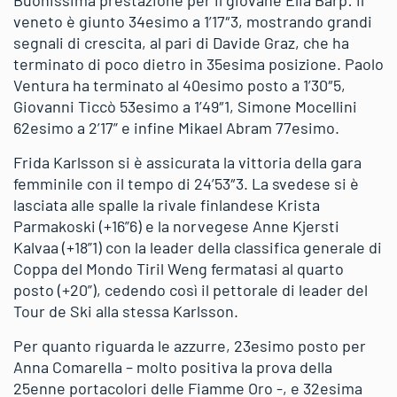
veneto è giunto 34esimo a 1’17″3, mostrando grandi
segnali di crescita, al pari di Davide Graz, che ha
terminato di poco dietro in 35esima posizione. Paolo
Ventura ha terminato al 40esimo posto a 1’30″5,
Giovanni Ticcò 53esimo a 1’49″1, Simone Mocellini
62esimo a 2’17” e infine Mikael Abram 77esimo.
Frida Karlsson si è assicurata la vittoria della gara
femminile con il tempo di 24’53″3. La svedese si è
lasciata
alle spalle la rivale finlandese Krista
Parmakoski (+16”6) e la norvegese Anne Kjersti
Kalvaa (+18”1) con la leader della classifica generale di
Coppa del Mondo Tiril Weng fermatasi al quarto
posto (+20”), cedendo così il pettorale di leader del
Tour de Ski alla stessa Karlsson.
Per quanto riguarda le azzurre, 23esimo posto per
Anna Comarella – molto positiva la prova della
25enne portacolori delle Fiamme Oro -, e 32esima