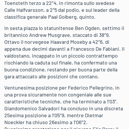
Toensteth terzo a 22″4, in rimonta sullo svedese
Calle Halfvarsson, a 2″5 dal podio, e sul leader della
classifica generale Paal Golberg, quinto.
In sesta piazza lo statunitense Ben Ogden, settimo il
britannico Andrew Musgrave, staccato di 38″9.
Ottavo il norvegese Haavard Moseby a 42″6, di
appena due decimi davanti a Francesco De Fabiani. Il
valdostano, incappato in un piccolo contrattempo
rischiando la caduta sul finale, ha confermato una
buona condizione, restando per buona parte della
gara attaccato alle posizioni che contano.
Ventunesima posizione per Federico Pellegrino, in
una prova sicuramente non congeniale alle sue
caratteristiche tecniche, che ha terminato a 1’03”.
Giandomenico Salvadori ha concluso in una discreta
25esima posizione a 1’05″9, mentre Dietmar
Noeckler ha chiuso 26esimo a 1’06″2.
Buonissima prestazione per il giovane Elia Barp: il