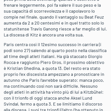
frenare leggermente, poi fa valere il suo peso e la
sua capacità di scorrevolezza e il capolavoro lo
compie nel finale, quando il vantaggio su Beat Feuz
aumenta da 2 a 20 centesimi e in quel tratto solo lo
statunitense Travis Ganong riesce a far meglio di lui.
La discesa di Kitz è ancora una volta sua.
Paris centra così il 12esimo successo in carriera (i
podi sono 27) salendo al quarto posto nella classifica
all time degli atleti italiani. Ha già staccato Giorgio
Rocca e raggiunto Piero Gros, il prossimo obiettivo
è Kristian Ghedina, a quota 13. Del resto era stato
proprio l’ex discesista ampezzano a pronosticare in
autunno che Paris l’avrebbe superato: manca poco,
ma continuando così non sarà difficile. Nessuno
degli atleti in attività ha vinto più di lui a Kitzbühel:
con il trionfo di oggi stacca anche Aksel Lund
Svindal, fermo a quota 3. E se limitiamo il discorso
alla discesa, i suoi tre trionfi (l’altro l’ha ottenuto in