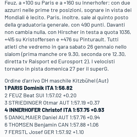
Feuz, a +100 su Paris e a +160 su Innerhofer: con due
azzurri nelle prime tre posizioni, sognare in vista dei
Mondiali è lecito. Paris, inoltre, sale al quinto posto
della graduatoria generale, con 490 punti. Davanti
non cambia nulla, con Hirscher in testa a quota 1036,
+415 su Kristoffersen e +476 su Pinturault. Tutti
atleti che vedremo in gara sabato 26 gennaio nello
slalom (prima manche ore 9.30, seconda ore 12.30,
diretta tv Raisport ed Eurosport 2). I velocisti
tornano in pista domenica 27 per il superG.
Ordine d’arrivo DH maschile Kitzbühel (Aut)
1 PARIS Dominik ITA 1:56.82
2 FEUZ Beat SUI 1:57.02 +0.20
3 STRIEDINGER Otmar AUT 1:57.19 +0.37
4 INNERHOFER Christof ITA 1:57.75 +0.93
5 DANKLMAIER Daniel AUT 1:57.76 +0.94
6 THOMSEN Benjamin CAN 1:57.88 +1.06
7 FERSTL Josef GER 1:57.92 +1.10