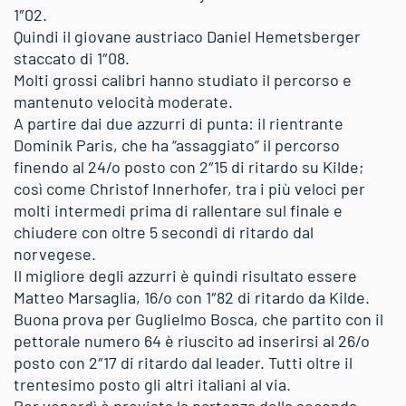
1″02.
Quindi il giovane austriaco Daniel Hemetsberger
staccato di 1″08.
Molti grossi calibri hanno studiato il percorso e
mantenuto velocità moderate.
A partire dai due azzurri di punta: il rientrante
Dominik Paris, che ha “assaggiato” il percorso
finendo al 24/o posto con 2″15 di ritardo su Kilde;
così come Christof Innerhofer, tra i più veloci per
molti intermedi prima di rallentare sul finale e
chiudere con oltre 5 secondi di ritardo dal
norvegese.
Il migliore degli azzurri è quindi risultato essere
Matteo Marsaglia, 16/o con 1″82 di ritardo da Kilde.
Buona prova per Guglielmo Bosca, che partito con il
pettorale numero 64 è riuscito ad inserirsi al 26/o
posto con 2″17 di ritardo dal leader. Tutti oltre il
trentesimo posto gli altri italiani al via.
Per venerdì è prevista la partenza della seconda