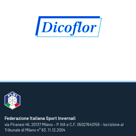
Federazione Italiana Sport Invernali
via Piranesi 46, 20137 Milano – P.IVA e C.F. 05027640159 – Iscrizione al
Tribunale di Milano n° 63, 11.12.2004