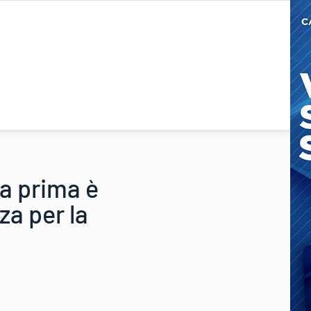
La prima è
za per la