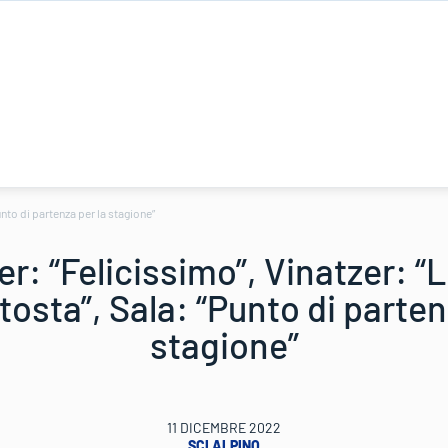
nto di partenza per la stagione”
r: “Felicissimo”, Vinatzer: “
osta”, Sala: “Punto di parten
stagione”
11 DICEMBRE 2022
SCI ALPINO