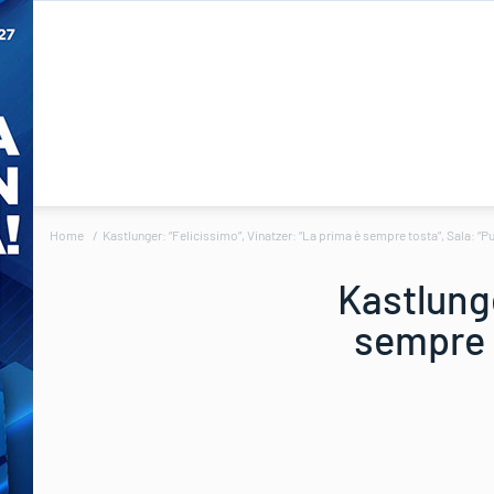
Home
Kastlunger: “Felicissimo”, Vinatzer: “La prima è sempre tosta”, Sala: “Pu
Kastlunge
sempre t